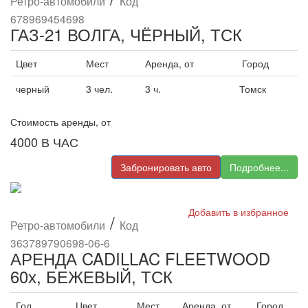
Ретро-автомобили
Код
678969454698
ГАЗ-21 ВОЛГА, ЧЁРНЫЙ, ТСК
Цвет
Мест
Аренда, от
Город
черный
3 чел.
3 ч.
Томск
Стоимость аренды, от
4000
В ЧАС
Забронировать авто
Подробнее...
Добавить в избранное
/
Ретро-автомобили
Код
363789790698-06-6
АРЕНДА CADILLAC FLEETWOOD
60х, БЕЖЕВЫЙ, ТСК
Год
Цвет
Мест
Аренда, от
Город