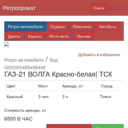
Ретропрокат
Томск
Ретро-автомобили
Седаны
Лимузины
Автобусы
Джипы
Кареты
Мото-вело
Прочее
Добавить в избранное
/
Ретро-автомобили
Код
0000000465498498
ГАЗ-21 ВОЛГА Красно-белая| ТСК
Цвет
Мест
Аренда, от
Город
Красный
3 чел.
3 ч.
Томск
Стоимость аренды, от
6500
В ЧАС