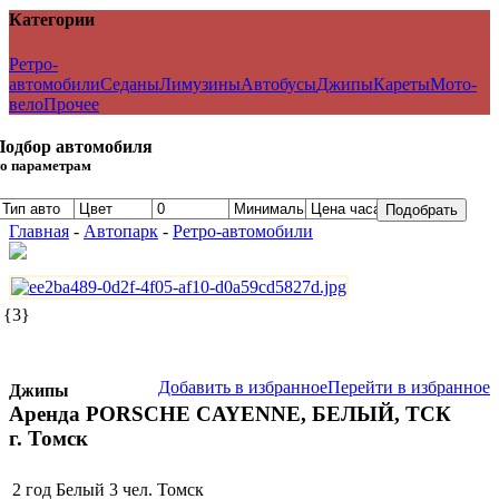
Категории
Ретро-
автомобили
Седаны
Лимузины
Автобусы
Джипы
Кареты
Мото-
вело
Прочее
Подбор автомобиля
о параметрам
Подобрать
Главная
-
Автопарк
-
Ретро-автомобили
{3}
Добавить в избранное
Перейти в избранное
Джипы
Аренда PORSCHE CAYENNE, БЕЛЫЙ, ТСК
г. Томск
2 год
Белый
3 чел.
Томск