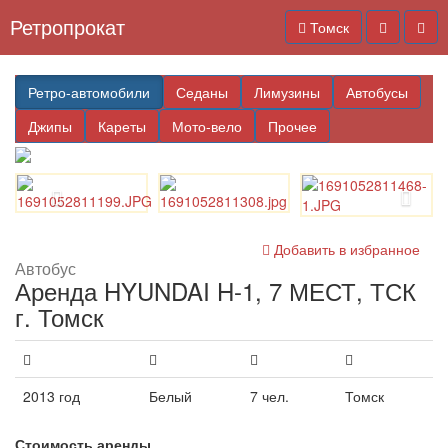
Ретропрокат
Томск
Ретро-автомобили
Седаны
Лимузины
Автобусы
Джипы
Кареты
Мото-вело
Прочее
Добавить в избранное
Автобус
Аренда HYUNDAI H-1, 7 МЕСТ, ТСК
г. Томск
2013 год
Белый
7 чел.
Томск
Стоимость аренды